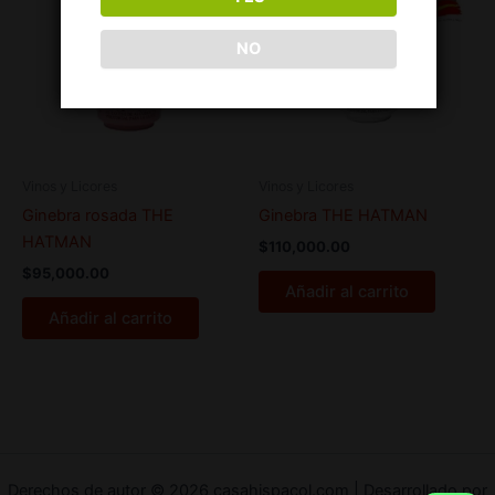
NO
Vinos y Licores
Vinos y Licores
Ginebra rosada THE
Ginebra THE HATMAN
HATMAN
$
110,000.00
$
95,000.00
Añadir al carrito
Añadir al carrito
Derechos de autor © 2026 casahispacol.com | Desarrollado por