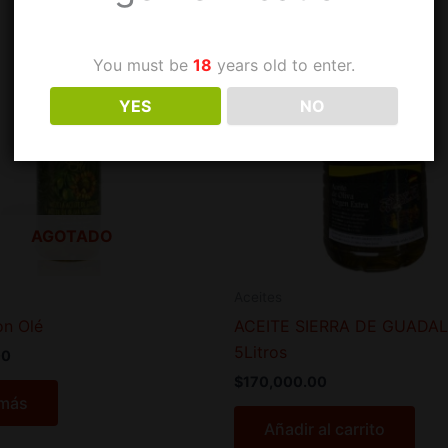
You must be
18
years old to enter.
YES
NO
AGOTADO
Aceites
on Olé
ACEITE SIERRA DE GUADA
5Litros
00
$
170,000.00
 más
Añadir al carrito