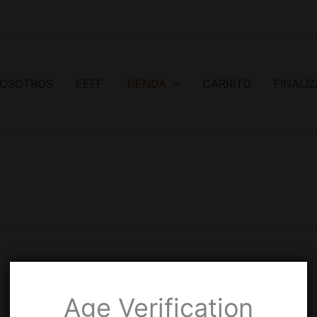
OSOTROS
EEFF
TIENDA
CARRITO
FINALI
Age Verification