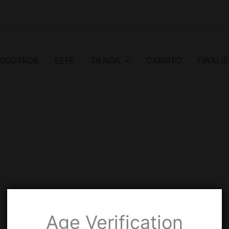
OSOTROS
EEFF
TIENDA
CARRITO
FINALI
Age Verification