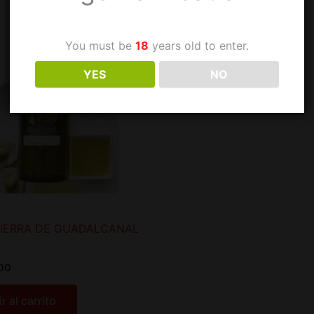
You must be
18
years old to enter.
YES
NO
SIERRA DE GUADALCANAL
00
r al carrito