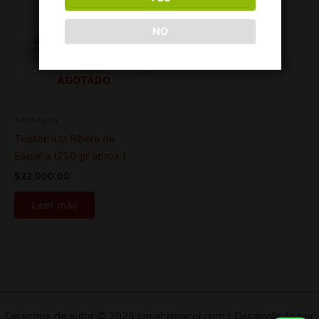
NO
AGOTADO
Xarcuteria
Txistorra la Ribera de
España (250 gr aprox )
$
22,000.00
Leer más
Derechos de autor © 2026 casahispacol.com | Desarrollado por